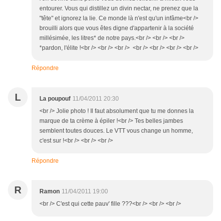
entourer. Vous qui distillez un divin nectar, ne prenez que la
"tête" et ignorez la lie. Ce monde là n'est qu'un infâme<br />
brouilli alors que vous êtes digne d'appartenir à la société
millésimée, les litres* de notre pays.<br /> <br /> <br />
*pardon, l'élite !<br /> <br /> <br /> <br /> <br /> <br /> <br />
Répondre
L
La poupouf
11/04/2011 20:30
<br /> Jolie photo ! Il faut absolument que tu me donnes la
marque de ta crème à épiler !<br /> Tes belles jambes
semblent toutes douces. Le VTT vous change un homme,
c'est sur !<br /> <br /> <br />
Répondre
R
Ramon
11/04/2011 19:00
<br /> C'est qui cette pauv' fille ???<br /> <br /> <br />