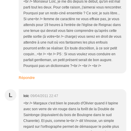
<br /> Monsieur Loïc, je me dis depuis le début, qu'on est mal
parti tout les deux. Pour cette raison, j'aimerai vous rencontrer.
Pourquoi par un resto-ciné ensemble ? Ce soir, je suis libre...
Si une<br /> femme de caractère ne vous effraie pas, je vous
attends pour 19 heures à l'entrée de l'église de Reignac dans
une tenue qui devrait vous faire comprendre qu'après cette
petite sortie (à votre<br /> charge) vous serez en droit de vous
attendre à une nuit où vos fantasmes les plus enfouis
pourront enfin se réaliser. En toute discrétion, à ce soir petit
coquin...<br /> <br /> PS : Si vous voulez vous conduire en
parfait gentleman, un petit présent serait de bon augure.
Pourquoi pas un dictionnaire ?<br /> <br /> <br />
Répondre
L
loïc
09/04/2011 22:47
<br /> Margaux c'est bien le pseudo d'Olivier quand il tapine
avec son verre de vin rouge dans la forêt de la Double de
Saintonge (équivalent du bois de Boulogne dans le sud
Charente). Et puis, comme le<br /> dit Vinosse, un simple
regard sur l'orthographe permet de démasquer le poète plus