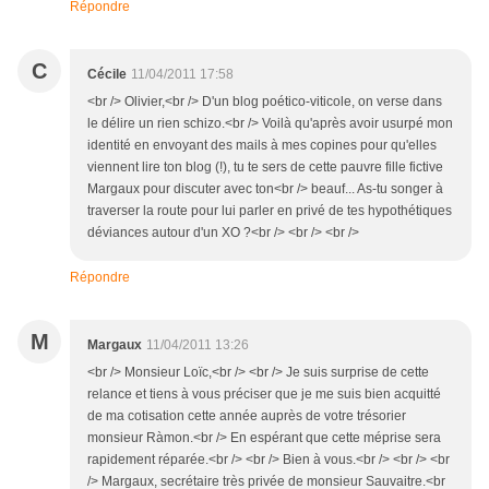
Répondre
C
Cécile
11/04/2011 17:58
<br /> Olivier,<br /> D'un blog poético-viticole, on verse dans
le délire un rien schizo.<br /> Voilà qu'après avoir usurpé mon
identité en envoyant des mails à mes copines pour qu'elles
viennent lire ton blog (!), tu te sers de cette pauvre fille fictive
Margaux pour discuter avec ton<br /> beauf... As-tu songer à
traverser la route pour lui parler en privé de tes hypothétiques
déviances autour d'un XO ?<br /> <br /> <br />
Répondre
M
Margaux
11/04/2011 13:26
<br /> Monsieur Loïc,<br /> <br /> Je suis surprise de cette
relance et tiens à vous préciser que je me suis bien acquitté
de ma cotisation cette année auprès de votre trésorier
monsieur Ràmon.<br /> En espérant que cette méprise sera
rapidement réparée.<br /> <br /> Bien à vous.<br /> <br /> <br
/> Margaux, secrétaire très privée de monsieur Sauvaitre.<br