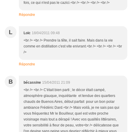
fois, ce qui n'est pas le cazici.<br /> <br /> <br /> <br />
Répondre
L
Loïc
18/04/2011 09:48
<br /> <br /> Prendre la tête, il sait faire. Mais dans la vie
comme en distillation c'est vite enivrant.<br /> <br /> <br /> <br
/>
Répondre
B
bécassine
15/04/2011 21:09
<br /> <br /> C'était bien parti ; le décor était campé,
atmosphère glauque, inquiétante et tendue des quartiers
chauds de Buenos Aires, début parfait pour un bon polar
ambiance Frédéric Dard.<br /> Mais voilà, je ne sais pas qui
vous fréquentez Mr le Bouilleur, quel est votre proche
voisinage mais tout a dérapé ! Avec vos qualités littéraires,
votre sensibilité à fleur de peau, votre<br /> délicatesse que
l'on devine sans peine vous devriez réfléchir à mieux vous