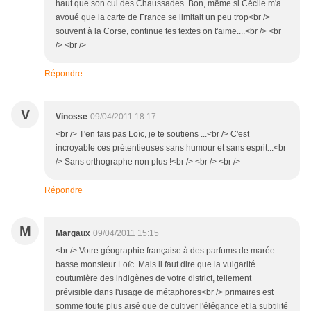
haut que son cul des Chaussades. Bon, même si Cécile m'a
avoué que la carte de France se limitait un peu trop<br />
souvent à la Corse, continue tes textes on t'aime....<br /> <br
/> <br />
Répondre
V
Vinosse
09/04/2011 18:17
<br /> T'en fais pas Loïc, je te soutiens ...<br /> C'est
incroyable ces prétentieuses sans humour et sans esprit...<br
/> Sans orthographe non plus !<br /> <br /> <br />
Répondre
M
Margaux
09/04/2011 15:15
<br /> Votre géographie française à des parfums de marée
basse monsieur Loïc. Mais il faut dire que la vulgarité
coutumière des indigènes de votre district, tellement
prévisible dans l'usage de métaphores<br /> primaires est
somme toute plus aisé que de cultiver l'élégance et la subtilité