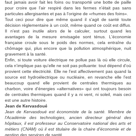
faut jamais avoir fait les foins ou transporté une botte de paille
pour croire que l'air respiré dans les fermes n'était pas sans
particules allergisantes et pas à l'origine de «rhumes des foins».
Tout ceci pour dire que même quand il s'agit de santé toute
décision réglementaire à un coût, même quand ce coût est diffus.
Il n'est pas inutile alors de le calculer, surtout quand les
avantages de la mesure envisagée sont ténus. L'économie
française croule sous le poids des normes, cela entraîne du
chômage qui, plus encore que la pollution atmosphérique, nuit
gravement à la santé.
Enfin, si toute voiture électrique ne pollue pas là où elle circule,
cela n'implique pas qu'elle ne soit pas polluante: tout dépend d'où
provient cette électricité. Elle ne l'est affectivement pas quand la
source est hydroélectrique ou nucléaire, en revanche elle l'est
beaucoup quand elle provient de centrales thermiques au
charbon, voire d'énergies «alternatives» qui ont toujours besoin
de centrales thermiques quand il y a ni vent, ni soleil, mais ceci
est une autre histoire.
Jean de Kervasdoué
Jean de Kervasdoué est économiste de la santé. Membre de
l'Académie des technologies, ancien directeur général des
hôpitaux, il est professeur au Conservatoire national des arts et
métiers (CNAM) où il est titulaire de la chaire d'économie et de
gestion des services de santé.