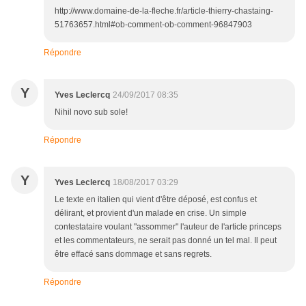
http://www.domaine-de-la-fleche.fr/article-thierry-chastaing-
51763657.html#ob-comment-ob-comment-96847903
Répondre
Y
Yves Leclercq
24/09/2017 08:35
Nihil novo sub sole!
Répondre
Y
Yves Leclercq
18/08/2017 03:29
Le texte en italien qui vient d'être déposé, est confus et
délirant, et provient d'un malade en crise. Un simple
contestataire voulant "assommer" l'auteur de l'article princeps
et les commentateurs, ne serait pas donné un tel mal. Il peut
être effacé sans dommage et sans regrets.
Répondre