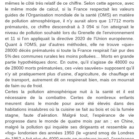
mêmes le côté très relatif de ce chiffre. Selon cette agence, avec
le même mode de calcul, si la France respectait les valeurs
guides de l'Organisation mondiale de la santé (OMS) en matière
de pollution atmosphérique, il n'y aurait alors que 17712 morts
prématurés, ce chiffre descendrait à 3 094 si l'on atteignait le
niveau de pollution souhaité lors du Grenelle de l'environnement
et 11 si l'on appliquait la directive 2020 de l'Union européenne.
Quant à l'OMS, par d'autres méthodes, elle ne trouve «que»
28000 décès prématurés si toute la France respirait l'air pur des
5% des communes rurales les moins polluées… Morts en grande
partie hypothétiques donc. En outre, qu'il s'agisse de 48000 ou
de 28000 morts prématurées, ces «vies sauvées» supposent qu'il
n'y ait pratiquement plus d'usine, d'agriculture, de chauffage et
de transport, autrement dit on respirerait bien, mais on mourrait
de faim ou de froid.
Certes la pollution atmosphérique nuit à la santé et il est
nécessaire de la combattre. Certes de nombreux enfants
meurent dans le monde pour avoir été élevés dans des
habitations insalubres où la cuisine se fait au bois et où la fumée
stagne, faute d'aération. Malgré tout, l'espérance de vie
progresse dans le monde de quatre mois par an ; en Chine,
malgré la pollution qui inquiète ses dirigeants et ressemble au
«fog» londonien des années 1950 (le «grand smog de Londres
de 1952 a fait plus de 4000 morts en quelques jours), l'espérance