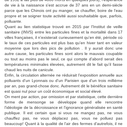
de vie à la naissance s'est accrue de 37 ans en un demi-siècle
parce que les Chinois ont pu manger, se chauffer, boire de l'eau
propre et se soigner toute activité aussi souhaitable que, parfois,
polluante.
Quant au lien statistique trouvé en 2015 par l'Institut de veille
sanitaire (INVS) entre les particules fines et la mortalité dans 17
villes françaises, il n'existerait curieusement qu'en été, période où
le taux de ces particules est plus bas qu'en hiver tant en valeur
moyenne que lors des pics de pollution . Il y aurait donc une
autre cause, les particules fines sont alors le mauvais coupable
ou tout au moins pas le seul, ce qui compte d'abord serait des
températures minimales élevées, autrement dit le fait qu'il fasse
chaud les nuits de canicule.
Enfin, la circulation alternée ne réduirait l'exposition annuelle aux
polluants d'un Lyonnais ou d'un Parisien que d'un trois millième
par an, pas grand-chose donc. Autrement dit le bénéfice sanitaire
est quasi nul pour un coût économique et social élevé.
On ment par action, par omission et par statistique, cette dernière
forme de mensonge se développe quand elle rencontre
l'idéologie de la décroissance et l'ignorance généralisée en santé
publique. Il est certain que si vous ne mangez pas, ne vous
chauffez pas, ne vous déplacez pas, vous ne polluez pas
beaucoup! Quant à la qualité de l'air des fermes d'autrefois, il ne