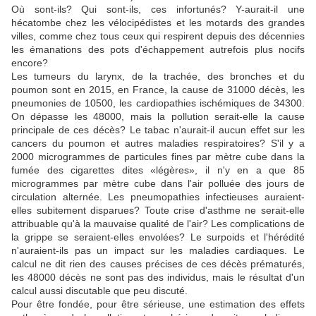
Où sont-ils? Qui sont-ils, ces infortunés? Y-aurait-il une
hécatombe chez les vélocipédistes et les motards des grandes
villes, comme chez tous ceux qui respirent depuis des décennies
les émanations des pots d'échappement autrefois plus nocifs
encore?
Les tumeurs du larynx, de la trachée, des bronches et du
poumon sont en 2015, en France, la cause de 31000 décès, les
pneumonies de 10500, les cardiopathies ischémiques de 34300.
On dépasse les 48000, mais la pollution serait-elle la cause
principale de ces décès? Le tabac n'aurait-il aucun effet sur les
cancers du poumon et autres maladies respiratoires? S'il y a
2000 microgrammes de particules fines par mètre cube dans la
fumée des cigarettes dites «légères», il n'y en a que 85
microgrammes par mètre cube dans l'air polluée des jours de
circulation alternée. Les pneumopathies infectieuses auraient-
elles subitement disparues? Toute crise d'asthme ne serait-elle
attribuable qu'à la mauvaise qualité de l'air? Les complications de
la grippe se seraient-elles envolées? Le surpoids et l'hérédité
n'auraient-ils pas un impact sur les maladies cardiaques. Le
calcul ne dit rien des causes précises de ces décès prématurés,
les 48000 décès ne sont pas des individus, mais le résultat d'un
calcul aussi discutable que peu discuté.
Pour être fondée, pour être sérieuse, une estimation des effets