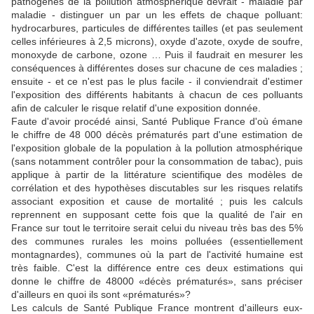
pathogènes de la pollution atmosphérique devrait - maladie par
maladie - distinguer un par un les effets de chaque polluant:
hydrocarbures, particules de différentes tailles (et pas seulement
celles inférieures à 2,5 microns), oxyde d'azote, oxyde de soufre,
monoxyde de carbone, ozone … Puis il faudrait en mesurer les
conséquences à différentes doses sur chacune de ces maladies ;
ensuite - et ce n'est pas le plus facile - il conviendrait d'estimer
l'exposition des différents habitants à chacun de ces polluants
afin de calculer le risque relatif d'une exposition donnée.
Faute d'avoir procédé ainsi, Santé Publique France d'où émane
le chiffre de 48 000 décès prématurés part d'une estimation de
l'exposition globale de la population à la pollution atmosphérique
(sans notamment contrôler pour la consommation de tabac), puis
applique à partir de la littérature scientifique des modèles de
corrélation et des hypothèses discutables sur les risques relatifs
associant exposition et cause de mortalité ; puis les calculs
reprennent en supposant cette fois que la qualité de l'air en
France sur tout le territoire serait celui du niveau très bas des 5%
des communes rurales les moins polluées (essentiellement
montagnardes), communes où la part de l'activité humaine est
très faible. C'est la différence entre ces deux estimations qui
donne le chiffre de 48000 «décès prématurés», sans préciser
d'ailleurs en quoi ils sont «prématurés»?
Les calculs de Santé Publique France montrent d'ailleurs eux-