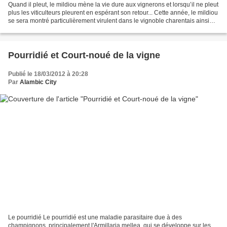
Quand il pleut, le mildiou mène la vie dure aux vignerons et lorsqu’il ne pleut
plus les viticulteurs pleurent en espérant son retour... Cette année, le mildiou
se sera montré particulièrement virulent dans le vignoble charentais ainsi
que dans d'autres...
Pourridié et Court-noué de la vigne
Publié le 18/03/2012 à 20:28
Par
Alambic City
Le pourridié Le pourridié est une maladie parasitaire due à des
champignons, principalement l'Armillaria mellea, qui se développe sur les