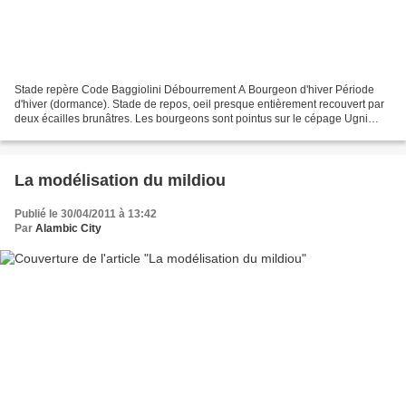
Stade repère Code Baggiolini Débourrement A Bourgeon d'hiver Période
d'hiver (dormance). Stade de repos, oeil presque entièrement recouvert par
deux écailles brunâtres. Les bourgeons sont pointus sur le cépage Ugni
blanc. B Bourgeon dans le coton Les...
La modélisation du mildiou
Publié le 30/04/2011 à 13:42
Par
Alambic City