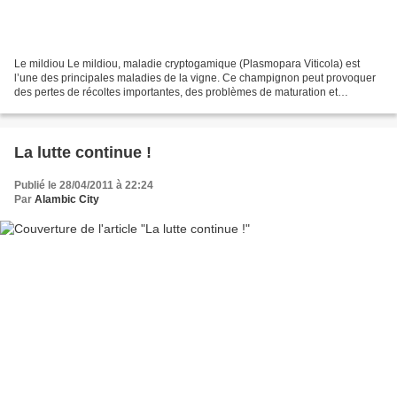
Le mildiou Le mildiou, maladie cryptogamique (Plasmopara Viticola) est
l’une des principales maladies de la vigne. Ce champignon peut provoquer
des pertes de récoltes importantes, des problèmes de maturation et
d’affaiblissement des souches s’il n’est...
La lutte continue !
Publié le 28/04/2011 à 22:24
Par
Alambic City