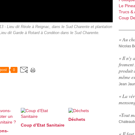
Le Pine
Trucs & 
Coup De
3 - Lieu dit Réole à Reignac, dans le Sud Charente et plantation
 Lieu dit Garde à Rotard à Condéon dans le Sud Charente.
« Au cho
Nicolas B
« Il n'y 
froment 
produit 
post
0
même est
Jean Jau
« La vér
mensong
«
Tout me
Déchets
Chateaub
Coup d’Etat Sanitaire
ons-
« Il fau