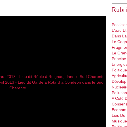
Rubri
Pestici
L'eau Et
Dans La
Le Cogn
Fragmen
Le Gran
Principe
Energie
Politique
Agricult
Dévelop
Nucléair
Pollutio
A Coté 
Consen
Econom
Lois De
Musique
Politiqu