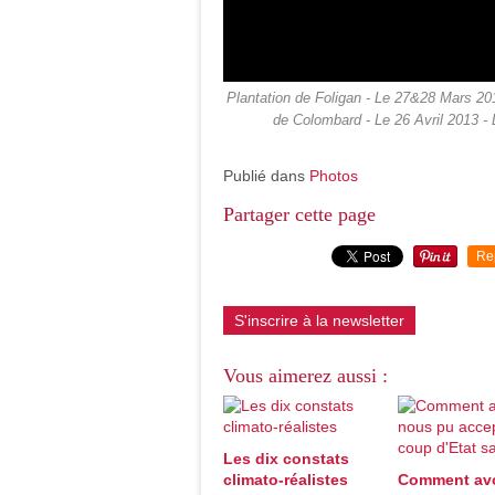
Plantation de Foligan - Le 27&28 Mars 201
de Colombard - Le 26 Avril 2013 -
Publié dans
Photos
Partager cette page
Re
S'inscrire à la newsletter
Vous aimerez aussi :
Les dix constats
climato-réalistes
Comment av