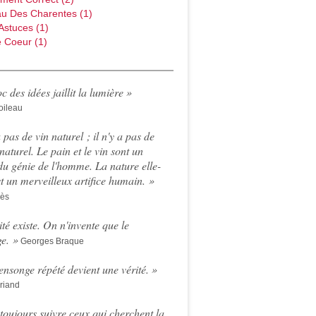
au Des Charentes
(1)
Astuces
(1)
 Coeur
(1)
c des idées jaillit la lumière »
oileau
a pas de vin naturel ; il n'y a pas de
naturel. Le pain et le vin sont un
du génie de l'homme. La nature elle-
 un merveilleux artifice humain. »
rès
ité existe. On n'invente que le
e. »
Georges Braque
nsonge répété devient une vérité
. »
riand
t toujours suivre ceux qui cherchent la