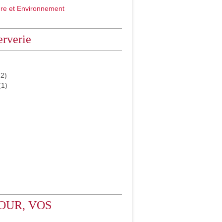
ure et Environnement
rverie
2)
(1)
OUR, VOS