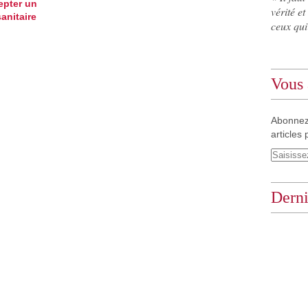
epter un
vérité et
anitaire
ceux qui
Vous 
Abonnez
articles 
Derni