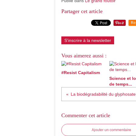
Publié dans
Le grand foutoir
Partager cet article
Re
S'inscrire à la newsletter
Vous aimerez aussi :
#Resist Capitalism
Science et l
de temps...
La biodégradabilité du glyphosate
Commenter cet article
Ajouter un commentaire