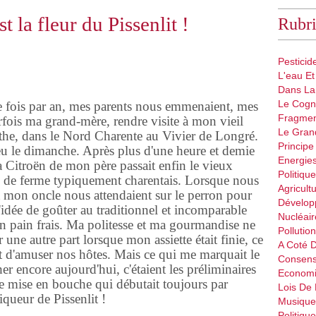
st la fleur du Pissenlit !
Rubri
Pestici
L'eau Et
Dans La
Le Cogn
ne fois par an, mes parents nous emmenaient, mes
Fragmen
fois ma grand-mère, rendre visite à mon vieil
Le Gran
the, dans le Nord Charente au Vivier de Longré.
Principe
ieu le dimanche. Après plus d'une heure et demie
Energie
la Citroën de mon père passait enfin le vieux
Politique
ps de ferme typiquement charentais. Lorsque nous
Agricult
et mon oncle nous attendaient sur le perron pour
Dévelop
 l'idée de goûter au traditionnel et incomparable
Nucléair
 pain frais. Ma politesse et ma gourmandise ne
Pollutio
 une autre part lorsque mon assiette était finie, ce
A Coté 
 et d'amuser nos hôtes. Mais ce qui me marquait le
Consen
r encore aujourd'hui, c'étaient les préliminaires
Econom
te mise en bouche qui débutait toujours par
Lois De
liqueur de Pissenlit !
Musique
Politiqu