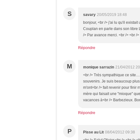
S
savary
20/05/2019 18:48
bonjour, <br /> j'ai lu qu'il exist
Couplan en parle dans son libre 
/> Par avance merci. <br /> <br /
Répondre
M
monique sarrazin
21/04/2012 20
<br /> Trés sympathique ce site....
souvenirs. Je suis beaucoup plus
m'ont<br /> fait revenir pour fini
mère qui faisait une "mioque" qu
vacances à<br /> Barbezieux. Bon
Répondre
P
Pisse au Lit
08/04/2012 09:38
<br /> Salut Olivier,<br /> <br /> <