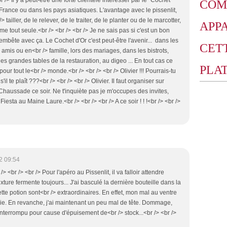
COM
rance ou dans les pays asiatiques. L'avantage avec le pissenlit,
> tailler, de le relever, de le traiter, de le planter ou de le marcotter,
APP
me tout seule.<br /> <br /> <br /> Je ne sais pas si c'est un bon
'embête avec ça. Le Cochet d'Or c'est peut-être l'avenir... dans les
CET
e amis ou en<br /> famille, lors des mariages, dans les bistrots,
es grandes tables de la restauration, au digeo ... En tout cas ce
PLA
pour tout le<br /> monde.<br /> <br /> <br /> Olivier !!! Pourrais-tu
il te plaît ???<br /> <br /> <br /> Olivier. Il faut organiser sur
haussade ce soir. Ne t'inquiète pas je m'occupes des invites,
Fiesta au Maine Laure.<br /> <br /> <br /> A ce soir ! ! !<br /> <br />
2 09:54
/> <br /> <br /> Pour l'apéro au Pissenlit, il va falloir attendre
ure fermente toujours... J'ai basculé la dernière bouteille dans la
ette potion sont<br /> extraordinaires. En effet, mon mal au ventre
ie. En revanche, j'ai maintenant un peu mal de tête. Dommage,
interrompu pour cause d'épuisement de<br /> stock...<br /> <br />