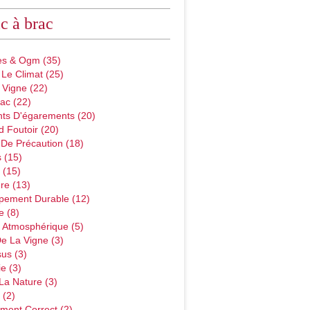
c à brac
des & Ogm
(35)
 Le Climat
(25)
 Vigne
(22)
ac
(22)
ts D'égarements
(20)
d Foutoir
(20)
 De Précaution
(18)
s
(15)
(15)
ure
(13)
pement Durable
(12)
e
(8)
n Atmosphérique
(5)
De La Vigne
(3)
sus
(3)
ie
(3)
 La Nature
(3)
(2)
ement Correct
(2)