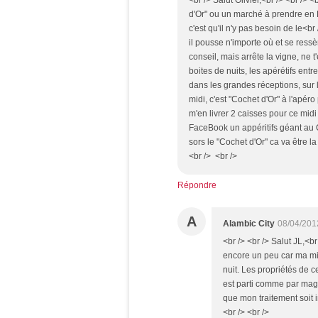
d'Or" ou un marché à prendre en F
c'est qu'il n'y pas besoin de le<br /
il pousse n'importe où et se ressè
conseil, mais arrête la vigne, ne t
boites de nuits, les apérétifs entr
dans les grandes réceptions, sur l
midi, c'est "Cochet d'Or" à l'apéro 
m'en livrer 2 caisses pour ce midi s'
FaceBook un appéritifs géant au C
sors le "Cochet d'Or" ca va être la 
<br /> <br />
Répondre
A
Alambic City
08/04/201
<br /> <br /> Salut JL,<br 
encore un peu car ma mixt
nuit. Les propriétés de c
est parti comme par mag
que mon traitement soit 
<br /> <br />