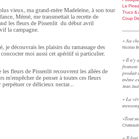
Le Pine
u plus vieux, ma grand-mère Madeleine, à son tour
Trucs & 
nfance, Mémé, me transmettait la recette de
Coup De
nd les fleurs de Pissenlit du début avril
 vif la campagne.
« Au cho
, je découvrais les plaisirs du ramassage des
Nicolas B
 concocter moi aussi cet apéritif si particulier.
« Il n'y 
froment 
les fleurs de Pissenlit recouvrent les allées de
produit 
rs m'empêcher de penser à toutes ces fleurs
même est
 perpétuer ce délicieux nectar...
Jean Jau
« La vér
mensong
«
Tout me
Chateaub
« Il fau