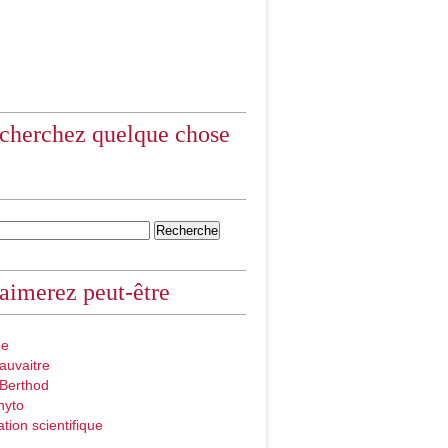
cherchez quelque chose
aimerez peut-être
ue
auvaitre
 Berthod
hyto
ation scientifique