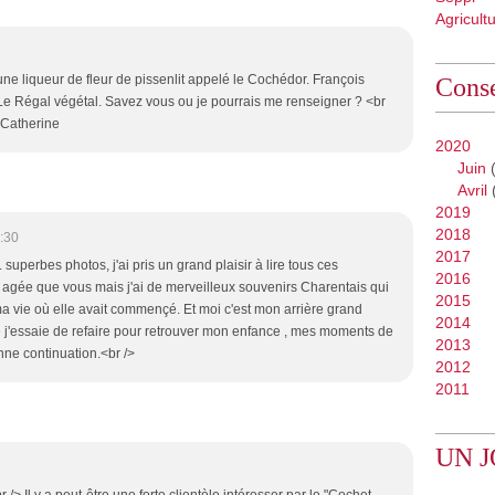
Agricult
ait une liqueur de fleur de pissenlit appelé le Cochédor. François
Conse
Le Régal végétal. Savez vous ou je pourrais me renseigner ? <br
> Catherine
2020
Juin
(
Avril
2019
2018
:30
2017
. superbes photos, j'ai pris un grand plaisir à lire tous ces
2016
 agée que vous mais j'ai de merveilleux souvenirs Charentais qui
2015
r ma vie où elle avait commençé. Et moi c'est mon arrière grand
2014
e j'essaie de refaire pour retrouver mon enfance , mes moments de
2013
ne continuation.<br />
2012
2011
UN J
br /> Il y a peut-être une forte clientèle intéresser par le "Cochet