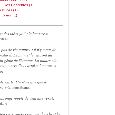
au Des Charentes
(1)
Astuces
(1)
 Coeur
(1)
c des idées jaillit la lumière »
oileau
a pas de vin naturel ; il n'y a pas de
naturel. Le pain et le vin sont un
du génie de l'homme. La nature elle-
 un merveilleux artifice humain. »
rès
ité existe. On n'invente que le
e. »
Georges Braque
nsonge répété devient une vérité
. »
riand
t toujours suivre ceux qui cherchent la