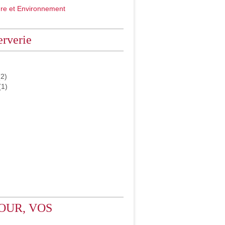
ure et Environnement
rverie
2)
(1)
OUR, VOS