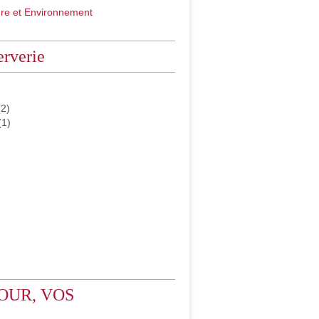
ure et Environnement
rverie
2)
(1)
OUR, VOS