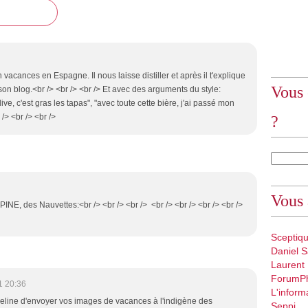
 vacances en Espagne. Il nous laisse distiller et après il t'explique
Vous 
 son blog.<br /> <br /> <br /> Et avec des arguments du style:
olive, c'est gras les tapas", "avec toute cette bière, j'ai passé mon
 /> <br /> <br />
?
Vous 
NE, des Nauvettes:<br /> <br /> <br /> <br /> <br /> <br /> <br />
Sceptiq
Daniel S
Laurent
ForumP
1 20:36
L'inform
ueline d'envoyer vos images de vacances à l'indigène des
Seppi