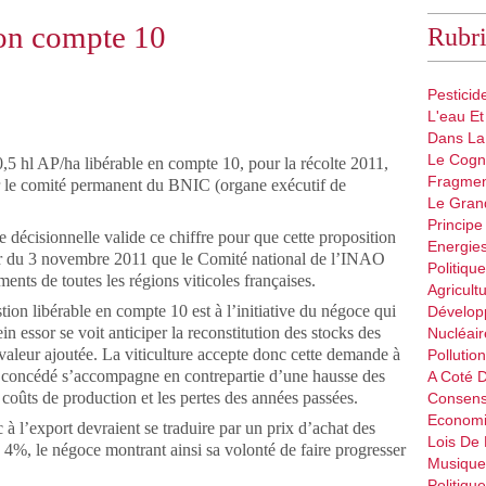
ion compte 10
Rubri
Pestici
L'eau Et
Dans La
Le Cogn
,5 hl AP/ha libérable en compte 10, pour la récolte 2011,
Fragmen
ar le comité permanent du BNIC (organe exécutif de
Le Gran
Principe
ne décisionnelle valide ce chiffre pour que cette proposition
Energie
oir du 3 novembre 2011 que le Comité national de l’INAO
Politique
ments de toutes les régions viticoles françaises.
Agricult
tion libérable en compte 10 est à l’initiative du négoce qui
Dévelop
n essor se voit anticiper la reconstitution des stocks des
Nucléair
 valeur ajoutée. La viticulture accepte donc cette demande à
Pollutio
n concédé s’accompagne en contrepartie d’une hausse des
A Coté 
 coûts de production et les pertes des années passées.
Consen
Econom
 à l’export devraient se traduire par un prix d’achat des
Lois De
 4%, le négoce montrant ainsi sa volonté de faire progresser
Musique
.
Politiqu