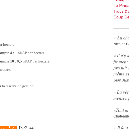
Le Pine
Trucs & 
Coup De
« Au cho
Nicolas B
r hectare.
ompte 4 :
1 hl/AP par hectare.
« Il n'y 
froment 
ompte 10 :
0,5 hl/AP par hectare.
produit 
ectare.
même est
Jean Jau
 la réserve de gestion.
« La vér
mensong
«
Tout me
Chateaub
« Il fau
post
0