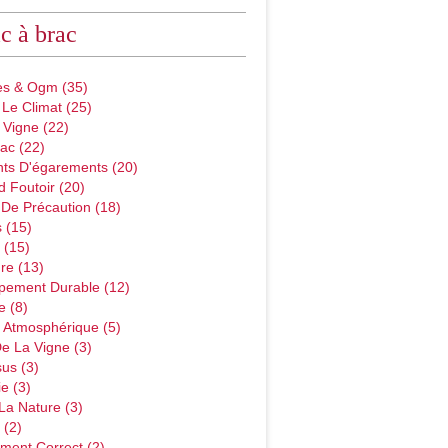
c à brac
des & Ogm
(35)
 Le Climat
(25)
 Vigne
(22)
ac
(22)
ts D'égarements
(20)
d Foutoir
(20)
 De Précaution
(18)
s
(15)
(15)
ure
(13)
pement Durable
(12)
e
(8)
n Atmosphérique
(5)
De La Vigne
(3)
sus
(3)
ie
(3)
 La Nature
(3)
(2)
ement Correct
(2)