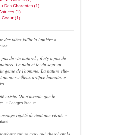
au Des Charentes
(1)
Astuces
(1)
 Coeur
(1)
c des idées jaillit la lumière »
oileau
a pas de vin naturel ; il n'y a pas de
naturel. Le pain et le vin sont un
du génie de l'homme. La nature elle-
 un merveilleux artifice humain. »
rès
ité existe. On n'invente que le
e. »
Georges Braque
nsonge répété devient une vérité
. »
riand
t toujours suivre ceux qui cherchent la