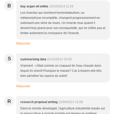
B
buy argan oil online
10/10/2014 11:26
Les insectes qui montrent hemimetabolism, ou
métamorphose incomplète, changent progressivement en
subissant une série de mues. Un insecte mue quand il
devient trop grand pour son exosquelette, qui ne s'étire pas et
limiter autrement la croissance de l'insecte.
Répondre
S
summarizing data
01/10/2014 16:00
Vraiment - c'était comme un crapaud de l'eau chaude dans
lequel ils vivent! Pourquoi le marais? Car à travers elle très
bien pénétrer les rayons du soleil!
Répondre
R
research proposal writing
22/09/2014 13:08
Dans le monde développé, l'agriculture industrielle basée sur
la monoculture à grande échelle est devenu le système