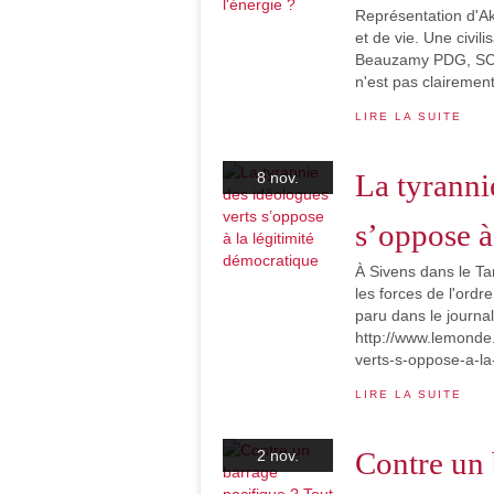
Représentation d'Ak
et de vie. Une civil
Beauzamy PDG, SCM S
n'est pas clairement
LIRE LA SUITE
La tyranni
8 nov.
s’oppose à
À Sivens dans le Ta
les forces de l'ordr
paru dans le journ
http://www.lemonde.
verts-s-oppose-a-la
LIRE LA SUITE
Contre un 
2 nov.