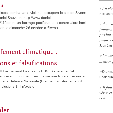
rs
« Au cho
tes, combattants violents, occupent le site de Sivens
Nicolas B
niel Sauvaitre http://www.daniel-
11/contre-un-barrage-pacifique-tout-contre-alors.html
« Il n'y 
rt le dimanche 26 octobre à Sivens...
froment 
produit 
même est
Jean Jau
fement climatique :
« La vér
mensong
ons et falsifications
«
Tout me
ett Par Bernard Beauzamy PDG, Société de Calcul
 présent document réactualise une Note adressée au
Chateaub
 de la Défense Nationale (Premier ministre) en 2001.
lusions 1. Il n'existe...
« Il fau
vérité et
ceux qui
ler