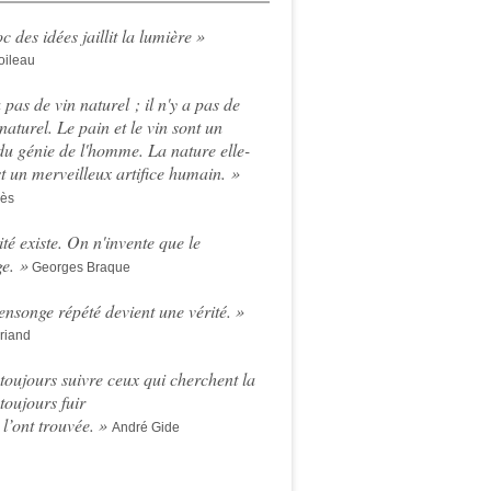
c des idées jaillit la lumière »
oileau
a pas de vin naturel ; il n'y a pas de
naturel. Le pain et le vin sont un
du génie de l'homme. La nature elle-
 un merveilleux artifice humain. »
rès
ité existe. On n'invente que le
e. »
Georges Braque
nsonge répété devient une vérité
. »
riand
t toujours suivre ceux qui cherchent la
 toujours fuir
 l’ont trouvée. »
André Gide