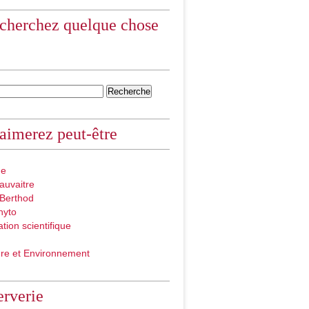
cherchez quelque chose
aimerez peut-être
ue
auvaitre
 Berthod
hyto
ation scientifique
ure et Environnement
rverie