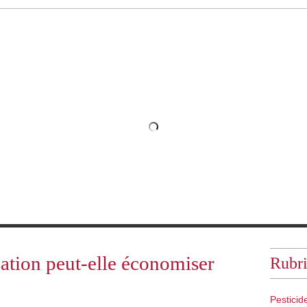
pose à la légitimité démocratique
sation peut-elle économiser
Rubri
Pestici