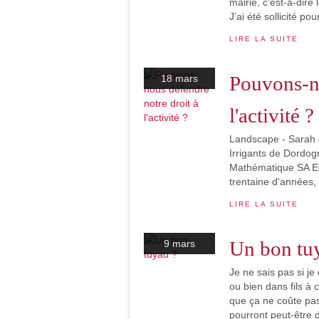
mairie, c'est-à-dire
J’ai été sollicité pour
LIRE LA SUITE
Pouvons-no
18 mars
l'activité ?
Landscape - Sarah 
Irrigants de Dordo
Mathématique SA Eg
trentaine d'années, 
LIRE LA SUITE
Un bon tu
9 mars
Je ne sais pas si je
ou bien dans fils à 
que ça ne coûte pas 
pourront peut-être d