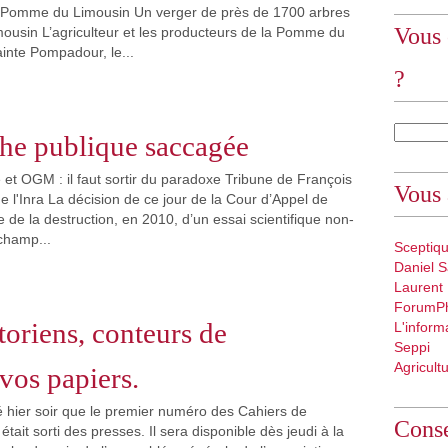
 Pomme du Limousin Un verger de près de 1700 arbres
Vous 
ousin L’agriculteur et les producteurs de la Pomme du
ainte Pompadour, le...
?
he publique saccagée
et OGM : il faut sortir du paradoxe Tribune de François
Vous 
de l'Inra La décision de ce jour de la Cour d’Appel de
e de la destruction, en 2010, d’un essai scientifique non-
champ...
Sceptiq
Daniel S
Laurent
ForumP
toriens, conteurs de
L'inform
Seppi
Agricult
os papiers.
 hier soir que le premier numéro des Cahiers de
Conse
tait sorti des presses. Il sera disponible dès jeudi à la