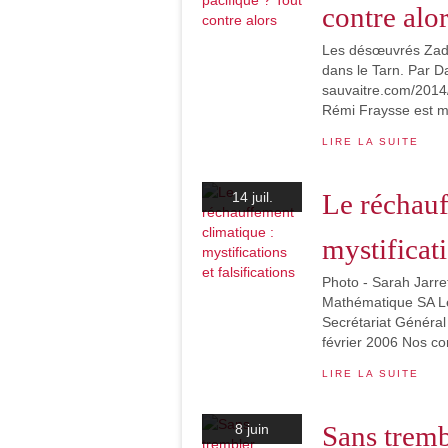
contre alo
Les désœuvrés Zadis
dans le Tarn. Par Da
sauvaitre.com/2014/
Rémi Fraysse est mo
LIRE LA SUITE
Le réchauf
14 juil.
mystificati
Photo - Sarah Jarr
Mathématique SA Le
Secrétariat Général
février 2006 Nos conc
LIRE LA SUITE
Sans tremb
8 juin