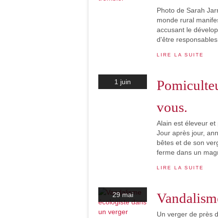
Photo de Sarah Jarr
monde rural manifes
accusant le développ
d'être responsables 
LIRE LA SUITE
Pomiculteu
1 juin
vous.
Alain est éleveur e
Jour après jour, an
bêtes et de son ver
ferme dans un magn
LIRE LA SUITE
Vandalisme
29 mai
Un verger de près 