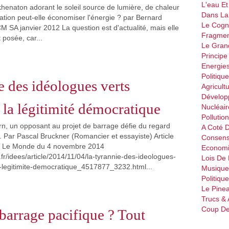
L'eau Et
henaton adorant le soleil source de lumière, de chaleur
Dans La
isation peut-elle économiser l'énergie ? par Bernard
Le Cogn
A janvier 2012 La question est d'actualité, mais elle
Fragmen
 posée, car...
Le Gran
Principe
Energie
Politique
e des idéologues verts
Agricult
Dévelop
 la légitimité démocratique
Nucléair
Pollutio
rn, un opposant au projet de barrage défie du regard
A Coté 
e. Par Pascal Bruckner (Romancier et essayiste) Article
Consen
al Le Monde du 4 novembre 2014
Econom
fr/idees/article/2014/11/04/la-tyrannie-des-ideologues-
Lois De
-legitimite-democratique_4517877_3232.html...
Musique
Politiqu
Le Pine
Trucs & 
Coup De
barrage pacifique ? Tout