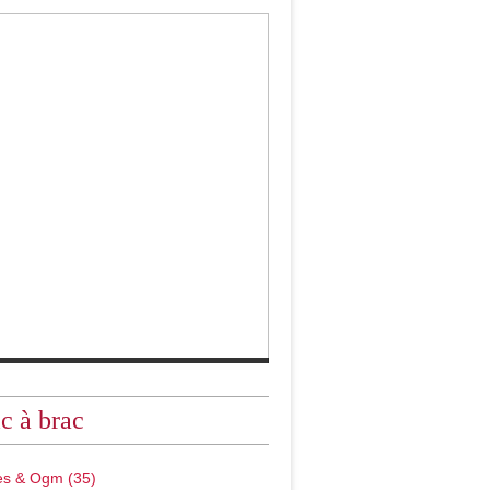
c à brac
des & Ogm
(35)