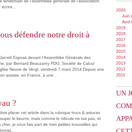
 le lendemain de l’assemblée générale de l’association.
 écrire...
2020
Juin
(
Avril
2019
us défendre notre droit à
2018
2017
2016
2015
2014
Jarrett Exposé devant l'Assemblée Générale des
2013
gne, par Bernard Beauzamy PDG, Société de Calcul
2012
lise Neuve de Vergt, vendredi 7 mars 2014 Depuis une
2011
on assiste, en France, à une...
UN J
yau ?
COM
 dois placer cet article dans la rubrique trucs & astuces
APP
couper le beurre, mais comme le ridicule ne tue pas, et
cher, je vous fais part de mes petites trouvailles qui
CET
onner...