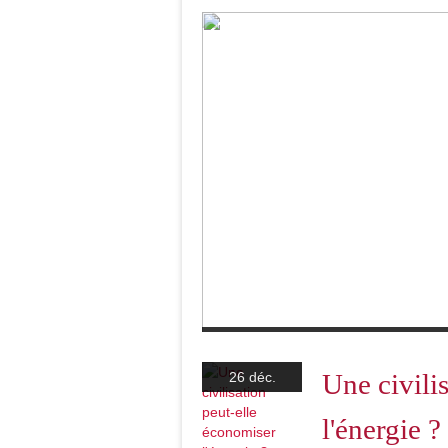
La tyrannie des idéologues verts s’op
Une civili
26 déc.
l'énergie ?