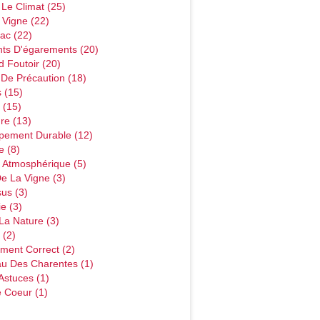
 Le Climat
(25)
 Vigne
(22)
ac
(22)
ts D'égarements
(20)
d Foutoir
(20)
 De Précaution
(18)
s
(15)
(15)
ure
(13)
pement Durable
(12)
e
(8)
n Atmosphérique
(5)
De La Vigne
(3)
sus
(3)
ie
(3)
 La Nature
(3)
(2)
ement Correct
(2)
au Des Charentes
(1)
Astuces
(1)
 Coeur
(1)